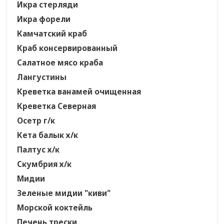
Икра стерляди
Икра форели
Камчатский краб
Краб консервированный
Салатное мясо краба
Лангустины
Креветка ванамей очищенная
Креветка Северная
Осетр г/к
Кета балык х/к
Палтус х/к
Скумбрия х/к
Мидии
Зеленые мидии "киви"
Морской коктейль
Печень трески