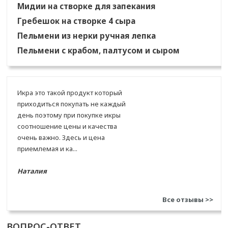
Мидии на створке для запекания
Гребешок на створке 4 сыра
Пельмени из нерки ручная лепка
Пельмени с крабом, палтусом и сыром
Икра это такой продукт который
приходиться покупать не каждый
день поэтому при покупке икры
соотношение цены и качества
очень важно. Здесь и цена
приемлемая и ка...
Наталия
поздравляю с добротным
сайтом, а то тот был что-то не
Все отзывы >>
очень! но икра икра у вас супер
конечно, на Камчатке щас знаю
ВОПРОС-ОТВЕТ